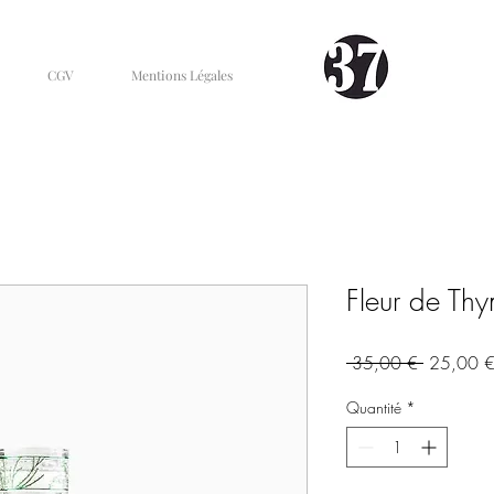
CGV
Mentions Légales
Fleur de Th
Prix
 35,00 € 
25,00 
original
Quantité
*